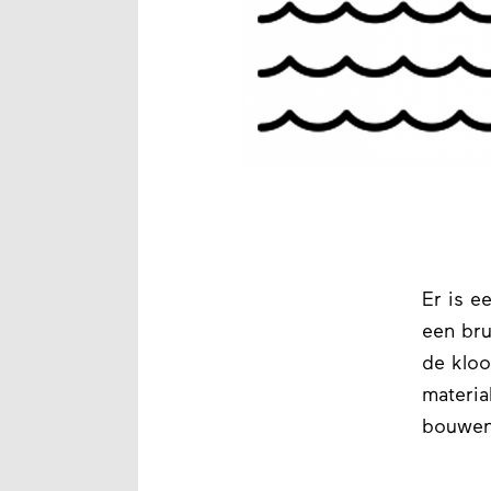
Er is e
een br
de kloo
materia
bouwen 