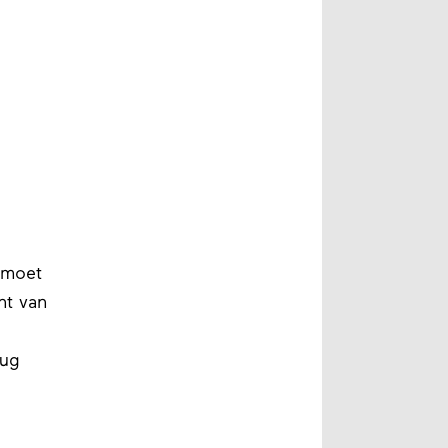
 moet
t van
rug