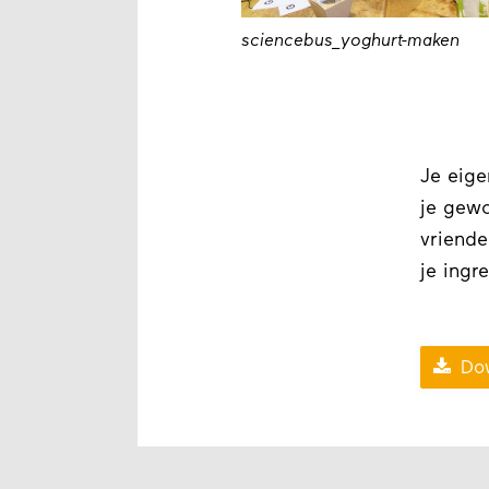
sciencebus_yoghurt-maken
Je eige
je gewo
vriende
je ingr

Dow