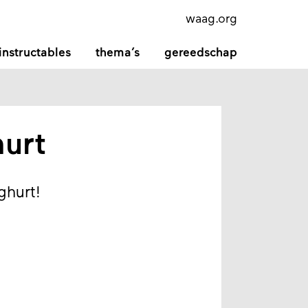
waag.org
instructables
thema’s
gereedschap
urt
ghurt!