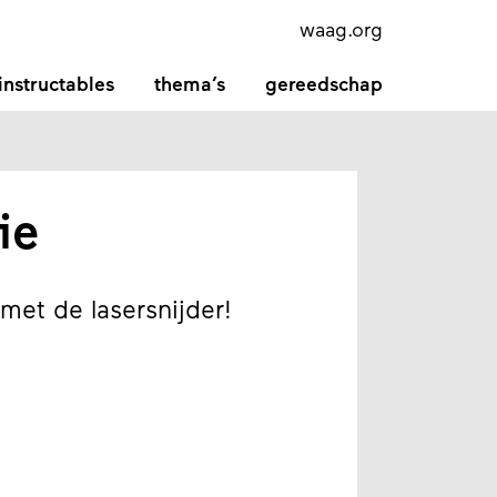
waag.org
instructables
thema’s
gereedschap
ie
t met de lasersnijder!