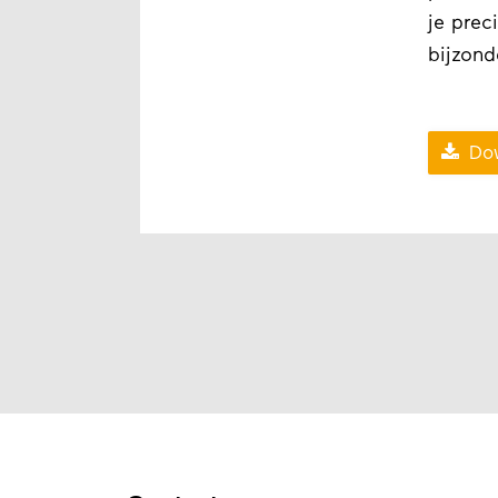
je prec
bijzond

Dow