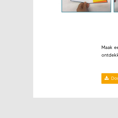
Maak ee
ontdekk

Dow