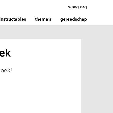
waag.org
instructables
thema’s
gereedschap
ek
boek!