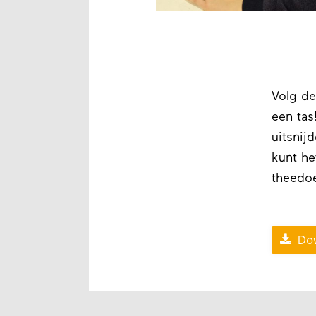
Volg de
een tas!
uitsnij
kunt het
theedo

Dow